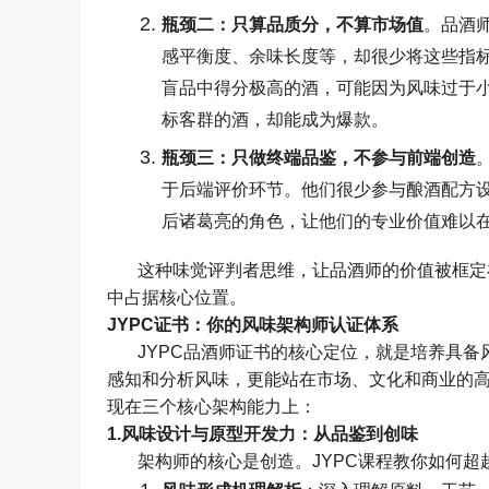
瓶颈二：只算品质分，不算市场值
。品酒
感平衡度、余味长度等，却很少将这些指
盲品中得分极高的酒，可能因为风味过于
标客群的酒，却能成为爆款。
瓶颈三：只做终端品鉴，不参与前端创造
于后端评价环节。他们很少参与酿酒配方
后诸葛亮的角色，让他们的专业价值难以
这种味觉评判者思维，让品酒师的价值被框定
中占据核心位置。
JYPC
证书：你的风味架构师认证体系
JYPC
品酒师证书的核心定位，就是培养具备
感知和分析风味，更能站在市场、文化和商业的
现在三个核心架构能力上：
1.
风味设计与原型开发力：从品鉴到创味
架构师的核心是创造。
JYPC
课程教你如何超