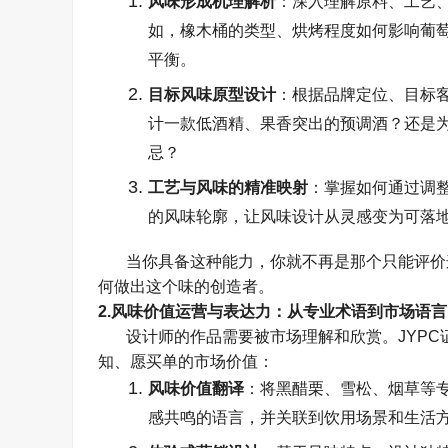
风味形成机理解析
：深入理解原料、工艺
如，橡木桶的类型、烘烤程度如何影响葡
平衡。
目标风味原型设计
：根据品牌定位、目标
计一款低酒精、果香突出的预调酒？还是
忌？
工艺与风味的精准映射
：掌握如何通过调
的风味轮廓，让风味设计从灵感变为可落
当你具备这种能力，你就不再是那个只能评价
何做出这个味的创造者。
2.
风味价值运营与表达力：从专业术语到市场语言
设计师的作品需要被市场理解和欣赏。
JYPC
知、愿买单的市场价值：
风味价值翻译
：将黑醋栗、雪松、烟草等
感共鸣的语言，并关联到饮用场景和生活