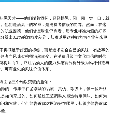
味觉天才
——
他们端着酒杯，轻轻摇晃，闻一闻，尝一口，就
格。他们是酒桌上的权威，是消费者信赖的向导。然而，在这
说的职业困顿：他们像是味觉评判者，用专业标准为酒的好坏
能分辨出
0.1%
的酒精度差异，却难以用这种能力为企业带来更
不再满足于好酒的标签，而是追求适合自己的风味、有故事的
评判者向风味架构师悄然转变。在消费升级与文化自信的时代
架构师而生，它让品酒人的能力从感官分析升级为风味创造与
计、可商业化的风味价值体系。
则面临三个难以突破的瓶颈：
酒师的工作集中在鉴别酒的品质、真伪、等级上，像一位严格
味是如何形成的、如何通过工艺调整来塑造特定风味、如何为
知识和实践。他们能告诉你这瓶酒好在哪里，却很少能告诉你
体验。