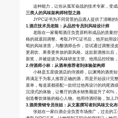
这种能力，让你从孤军奋战的技术专家，变成
三类人的风味架构师转型之路
JYPC
证书为不同背景的品酒人提供了清晰的
1.
酒庄技术员老陈：从品控专员到风味设计师
老陈在一家葡萄酒庄负责原料和成品的质量控
格的就退回调整。考取
JYPC
证书后，他开始用设
萄的风味潜质，与酿酒师合作，尝试通过调整浸
更易饮、果香更奔放的新风格。这款新酒推出后
新奖，并被提拔为风味研发主管。他用品控经验
2.
侍酒师小林：从酒单推荐者到体验架构师
小林是五星级酒店的侍酒师，以渊博的酒类知
再满足于为客人推荐正确的酒，而是开始设计完
菜单，每道菜都搭配一款经过他再设计的鸡尾酒
沉浸式的体验，让餐厅的酒水销售额提升了
40%
创造餐饮体验的核心人物。他用侍酒经验，加上
J
3.
酒类营销专员张姐：从文案撰写者到风味文化布
张姐在一家白酒企业负责市场推广，过去的工