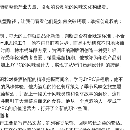
能够凝聚产业力量、引领消费潮流的风味文化构建者。
转型路径，让我们看看他们是如何突破瓶颈，掌握创造权的：
制，每天的工作就是品评新酒，判断是否符合既定标准，不合
计师思维工作：他不再只盯着达标，而是主动研究不同地块葡
皮时间、橡木桶陈酿方案，为酒庄的副牌酒创造一种更年轻、
，深受年轻消费者喜爱，销量远超预期。他被评为年度产品创
，加上
JYPC
的风味设计力，实现了从守门员到设计师的跨越。
识和对餐酒搭配的精准把握而闻名。学习
JYPC
课程后，他不
整的风味体验。他为酒店的特色餐厅策划了季节风味之旅主题
或葡萄酒，并配上一段关于风味灵感和食材故事的解说。这种
，并吸引了大量慕名而来的食客。他从一个点酒的人，变成了
YPC
的价值运营力，打开了全新的职业空间。
道者
作主要是写产品文案，罗列窖香浓郁、回味悠长之类的套话。