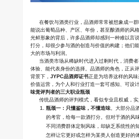
在餐饮与酒类行业，品酒师常常被想象成一群
能说出葡萄品种、产区、年份，甚至酿酒师的风
光鲜形象的背后，许多品酒师却感到一种难以言
打分，却很少参与酒的创造与价值的构建；他们
大的市场与利润。
当酒类市场从稀缺时代进入过剩时代，消费者
体验、能代表身份的选择。品酒师的角色，正从
背景下，
JYPC
品酒师证书
正是为培养这样的风味
价值运营，为个人和行业打造一套可感知、可设
味觉评判者的三大职业瓶颈
传统品酒师的评判模式，看似专业且权威，实
瓶颈一：只懂鉴味，不懂造味
。大部分品
的考官，给每一款酒打分。但对于酒的风
不同消费群体定制风味，却缺乏系统性的
怎样让它更好或怎样为某类人创造更好的