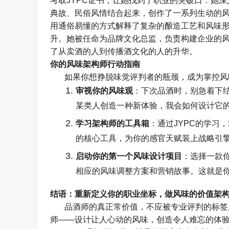
考取
JYPC
证书，让她找到了职业的突破口：她深
典故、民俗风情结合起来，创作了一系列生动的
用通俗易懂的方式解释了复杂的酿造工艺和风味
升。她被任命为品牌文化总监，负责构建企业的
了从卖酒的人到传播酒文化的人的升华。
你的风味架构师行动指南
如果你想挣脱味觉评判者的瓶颈，成为掌控风
审视你的风味观
：下次品酒时，别急着下
某类人创造一种新体验，我会如何设计它
学习架构师的工具箱
：通过
JYPC
的学习，
的核心工具，为你的感官天赋装上战略引
启动你的第一个风味设计项目
：选择一款
相应的风味调整方案和营销故事。这就是
结语：重新定义你的职业坐标，做风味的价值架
品酒师的真正常价值，不应被专业评判的标签
师
——
设计让人心动的风味，创造令人难忘的体