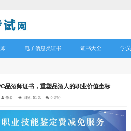
程师
电子信息类证书
证书大全
学员
PC品酒师证书，重塑品酒人的职业价值坐标
作者 :
浏览 : 51 次
0 评论