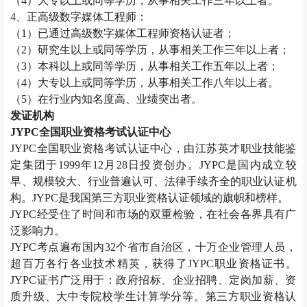
（
4
）大专以上或同等学历，从事相关工作三年以上者。
4
、正高级数字媒体工程师：
（
1
）已通过高级数字媒体工程师资格认证者；
（
2
）研究生以上或同等学历，从事相关工作三年以上者；
（
3
）本科以上或同等学历，从事相关工作五年以上者；
（
4
）大专以上或同等学历，从事相关工作八年以上者。
（
5
）在行业内知名度高、业绩突出者。
发证机构
JYPC
全国职业资格考试认证中心
JYPC
全国职业资格考试认证中心，由江苏英才职业技能鉴
定集团于
1999
年
12
月
28
日投资创办。
JYPC
是国内成立较
早、规模较大、行业普遍认可、法律手续齐全的职业认证机
构。
JYPC
是我国第三方职业资格认证领域的旗帜和榜样。
JYPC
经受住了时间和市场的双重检验，在社会各界具有广
泛影响力。
JYPC
考点遍布国内
32
个省市自治区，十万企业管理人员，
超百万各行各业技术精英，获得了
JYPC
职业资格证书。
JYPC
证书广泛用于：政府招标、企业招聘、定岗加薪、资
质升级、大中专院校学生计算学分等。第三方职业资格认