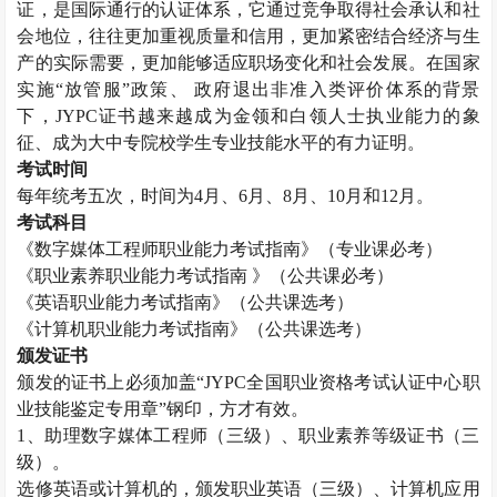
证，是国际通行的认证体系，它通过竞争取得社会承认和社
会地位，往往更加重视质量和信用，更加紧密结合经济与生
产的实际需要，更加能够适应职场变化和社会发展。在国家
实施“放管服”政策、 政府退出非准入类评价体系的背景
下，
JYPC
证书越来越成为金领和白领人士执业能力的象
征、成为大中专院校学生专业技能水平的有力证明。
考试时间
每年统考五次，时间为
4
月、
6
月、
8
月、
10
月和
12
月。
考试科目
《数字媒体工程师职业能力考试指南》（专业课必考）
《职业素养职业能力考试指南 》（公共课必考）
《英语职业能力考试指南》（公共课选考）
《计算机职业能力考试指南》（公共课选考）
颁发证书
颁发的证书上必须加盖“
JYPC
全国职业资格考试认证中心职
业技能鉴定专用章”钢印，方才有效。
1
、助理数字媒体工程师（三级）、职业素养等级证书（三
级）。
选修英语或计算机的，颁发职业英语（三级）、计算机应用