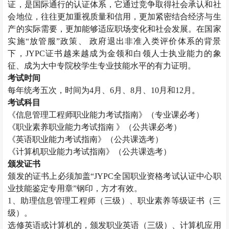
证，是国际通行的认证体系，它通过竞争取得社会承认和社
会地位，往往更加重视质量和信用，更加紧密结合经济与生
产的实际需要，更加能够适应职场变化和社会发展。在国家
实施“放管服”政策、 政府退出非准入类评价体系的背景
下，
JYPC
证书越来越成为金领和白领人士执业能力的象
征、成为大中专院校学生专业技能水平的有力证明。
考试时间
每年统考五次，时间为
4
月、
6
月、
8
月、
10
月和
12
月。
考试科目
《信息管理工程师职业能力考试指南》（专业课必考）
《职业素养职业能力考试指南 》（公共课必考）
《英语职业能力考试指南》（公共课选考）
《计算机职业能力考试指南》（公共课选考）
颁发证书
颁发的证书上必须加盖“
JYPC
全国职业资格考试认证中心职
业技能鉴定专用章”钢印，方才有效。
1
、助理信息管理工程师（三级）、职业素养等级证书（三
级）。
选修英语或计算机的，颁发职业英语（三级）、计算机应用