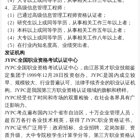
（
4
）大专以上或同等学历，从事相关工作三年以上者。
4
、正高级信息管理工程师：
（
1
）已通过高级信息管理工程师资格认证者；
（
2
）研究生以上或同等学历，从事相关工作三年以上者；
（
3
）本科以上或同等学历，从事相关工作五年以上者；
（
4
）大专以上或同等学历，从事相关工作八年以上者。
（
5
）在行业内知名度高、业绩突出者。
发证机构
JYPC
全国职业资格考试认证中心
JYPC
全国职业资格考试认证中心，由江苏英才职业技能鉴
定集团于
1999
年
12
月
28
日投资创办。
JYPC
是国内成立较
早、规模较大、行业普遍认可、法律手续齐全的职业认证机
构。
JYPC
是我国第三方职业资格认证领域的旗帜和榜样。
JYPC
经受住了时间和市场的双重检验，在社会各界具有广
泛影响力。
JYPC
考点遍布国内
32
个省市自治区，十万企业管理人员，
超百万各行各业技术精英，获得了
JYPC
职业资格证书。
JYPC
证书广泛用于：政府招标、企业招聘、定岗加薪、资
质升级、大中专院校学生计算学分等。第三方职业资格认