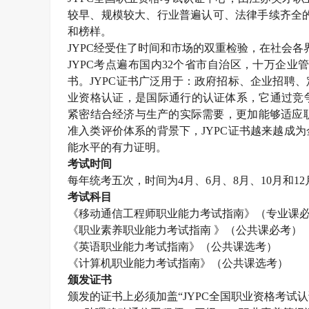
较早、规模较大、行业普遍认可、法律手续齐全
和榜样。
JYPC
经受住了时间和市场的双重检验，在社会各
JYPC
考点遍布国内
32
个省市自治区，十万企业
书。
JYPC
证书广泛用于：政府招标、企业招聘、
业资格认证，是国际通行的认证体系，它通过竞
紧密结合经济与生产的实际需要，更加能够适应职
准入类评价体系的背景下，
JYPC
证书越来越成为
能水平的有力证明。
考试时间
每年统考五次，时间为
4
月、
6
月、
8
月、
10
月和
12
考试科目
《移动通信工程师职业能力考试指南》（专业课
《职业素养职业能力考试指南 》（公共课必考）
《英语职业能力考试指南》（公共课选考）
《计算机职业能力考试指南》（公共课选考）
颁发证书
颁发的证书上必须加盖“
JYPC
全国职业资格考试认