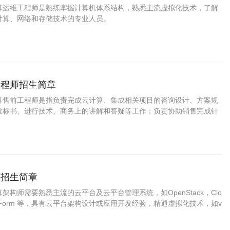
算运维工程师是熟练掌握计算机体系结构，熟悉主流虚拟化技术，了解
计算、网络和存储技术的专业人员。
工程师招生简章
算售前工程师是指负责完成云计算、集成相关项目的咨询设计、方案规
投标书、进行技术、商务上的讲解和答疑等工作；负责协助销售完成针
规划、产品选择、技术交流、方案宣讲、系统演示等工作；负责与合作
交流及技术沟通的专业人员。
师招生简章
架构师需要熟悉主流的云平台及云平台管理系统，如OpenStack，Clo
loudForm 等，具有云平台架构设计或应用开发经验，精通虚拟化技术，如v
，xen等，熟悉云平台运维管理技术，如Puppet，Chef等，具有大型互联
验的专业技术人员。