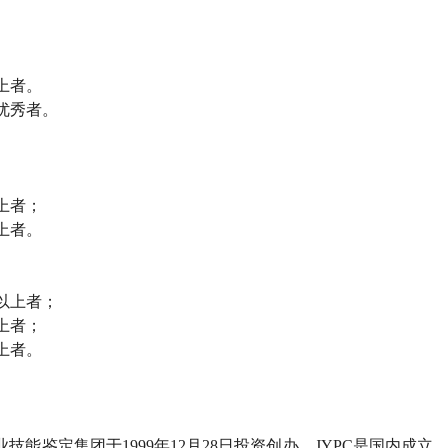
上者。
优秀者。
上者；
上者。
以上者；
上者；
上者。
业技能鉴定集团于
1999
年
12
月
28
日投资创办。
JYPC
是国内成立